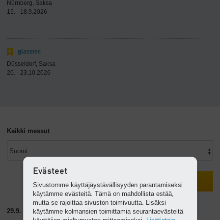
Nürnberg, Saksa
15. - 18.9.2026
glasstec
Düsseldorf, Saksa
20. - 23.10.2026
Kaikki messut
Evästeet
Sivustomme käyttäjäystävällisyyden parantamiseksi
käytämme evästeitä. Tämä on mahdollista estää,
mutta se rajoittaa sivuston toimivuutta. Lisäksi
29.9. - 1.10.2026
käytämme kolmansien toimittamia seurantaevästeitä
käyttäjien mieltymysten mittaamiseksi.
Lisätietoja