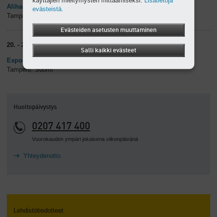
Alihankinta
evästeistä.
Tampere, Suomi
Evästeiden asetusten muuttaminen
20. - 22.10.2026
Salli kaikki evästeet
Expomark
Tampere, Suomi
Huoltopäivystys
0207 417 400
Vuorokauden ympäri jokaisena viikonpäivänä
Yhteydenotto
Lehdistötiedotteet