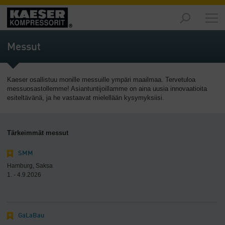
Markkinat
-
Messut
Yhteenveto
Tuotteet
Kaeser osallistuu monille messuille ympäri maailmaa. Tervetuloa
-
messuosastollemme! Asiantuntijoillamme on aina uusia innovaatioita
Yhteenveto
esiteltävänä, ja he vastaavat mielellään kysymyksiisi.
Ratkaisut
-
Tärkeimmät messut
Yhteenveto
SMM
Palvelut
Hamburg, Saksa
-
1. - 4.9.2026
Yhteenveto
Yritys
-
GaLaBau
Yhteenveto