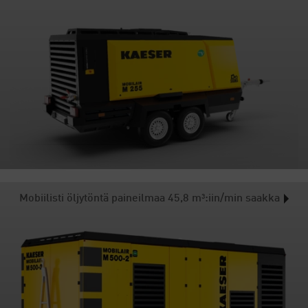
Mobiilisti öljytöntä paineilmaa 45,8 m³:iin/min saakka