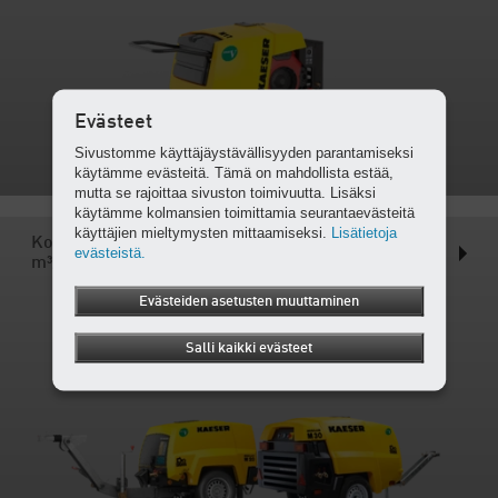
Evästeet
Sivustomme käyttäjäystävällisyyden parantamiseksi
käytämme evästeitä. Tämä on mahdollista estää,
mutta se rajoittaa sivuston toimivuutta. Lisäksi
käytämme kolmansien toimittamia seurantaevästeitä
käyttäjien mieltymysten mittaamiseksi.
Lisätietoja
Kompaktit kompressorit, joiden tuotto on enintään 3
evästeistä.
m³/min
Evästeiden asetusten muuttaminen
Salli kaikki evästeet