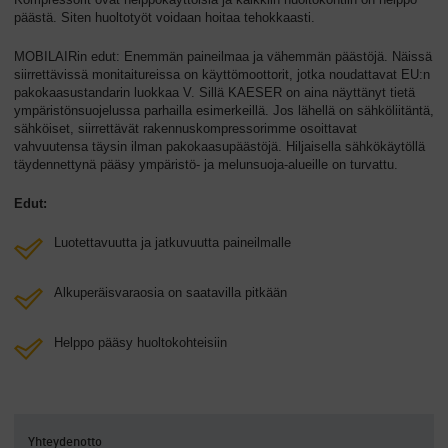
päästä. Siten huoltotyöt voidaan hoitaa tehokkaasti.
MOBILAIRin edut: Enemmän paineilmaa ja vähemmän päästöjä. Näissä
siirrettävissä monitaitureissa on käyttömoottorit, jotka noudattavat EU:n
pakokaasustandarin luokkaa V. Sillä KAESER on aina näyttänyt tietä
ympäristönsuojelussa parhailla esimerkeillä. Jos lähellä on sähköliitäntä,
sähköiset, siirrettävät rakennuskompressorimme osoittavat
vahvuutensa täysin ilman pakokaasupäästöjä. Hiljaisella sähkökäytöllä
täydennettynä pääsy ympäristö- ja melunsuoja-alueille on turvattu.
Edut:
Luotettavuutta ja jatkuvuutta paineilmalle
Alkuperäisvaraosia on saatavilla pitkään
Helppo pääsy huoltokohteisiin
Yhteydenotto