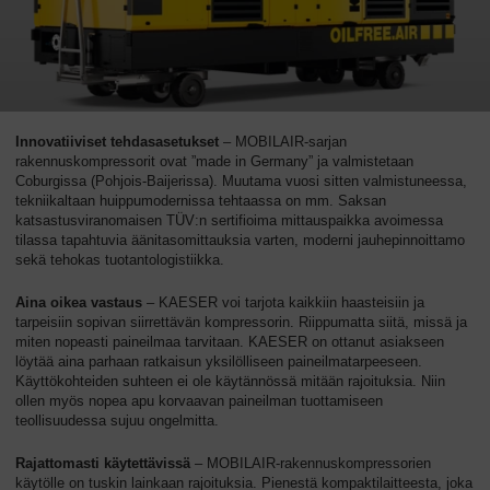
Innovatiiviset tehdasasetukset
– MOBILAIR-sarjan
rakennuskompressorit ovat ”made in Germany” ja valmistetaan
Coburgissa (Pohjois-Baijerissa). Muutama vuosi sitten valmistuneessa,
tekniikaltaan huippumodernissa tehtaassa on mm. Saksan
katsastusviranomaisen TÜV:n sertifioima mittauspaikka avoimessa
tilassa tapahtuvia äänitasomittauksia varten, moderni jauhepinnoittamo
sekä tehokas tuotantologistiikka.
Aina oikea vastaus
– KAESER voi tarjota kaikkiin haasteisiin ja
tarpeisiin sopivan siirrettävän kompressorin. Riippumatta siitä, missä ja
miten nopeasti paineilmaa tarvitaan. KAESER on ottanut asiakseen
löytää aina parhaan ratkaisun yksilölliseen paineilmatarpeeseen.
Käyttökohteiden suhteen ei ole käytännössä mitään rajoituksia. Niin
ollen myös nopea apu korvaavan paineilman tuottamiseen
teollisuudessa sujuu ongelmitta.
Rajattomasti käytettävissä
– MOBILAIR-rakennuskompressorien
käytölle on tuskin lainkaan rajoituksia. Pienestä kompaktilaitteesta, joka