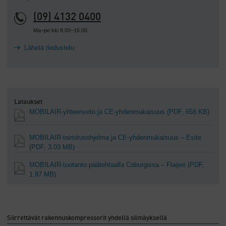
(09) 4132 0400
Ma–pe klo 8.00–16.00
Lähetä tiedustelu
Lataukset
MOBILAIR-yhteenveto ja CE-yhdenmukaisuus
(PDF, 658 KB)
MOBILAIR-toimitusohjelma ja CE-yhdenmukaisuus – Esite
(PDF, 3.03 MB)
MOBILAIR-tuotanto päätehtaalla Coburgissa – Flaijeri
(PDF,
1.87 MB)
Siirrettävät rakennuskompressorit yhdellä silmäyksellä