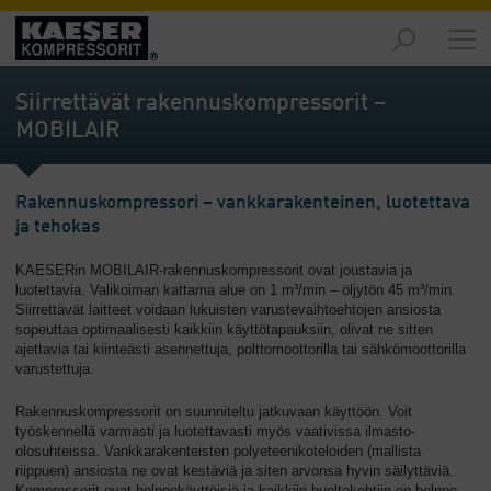
Markkinat
-
Siirrettävät rakennuskompressorit –
Yhteenveto
MOBILAIR
Tuotteet
-
Yhteenveto
Rakennuskompressori – vankkarakenteinen, luotettava
ja tehokas
Ratkaisut
KAESERin MOBILAIR-rakennuskompressorit ovat joustavia ja
-
luotettavia. Valikoiman kattama alue on 1 m³/min – öljytön 45 m³/min.
Yhteenveto
Siirrettävät laitteet voidaan lukuisten varustevaihtoehtojen ansiosta
sopeuttaa optimaalisesti kaikkiin käyttötapauksiin, olivat ne sitten
Palvelut
ajettavia tai kiinteästi asennettuja, polttomoottorilla tai sähkömoottorilla
-
varustettuja.
Yhteenveto
Rakennuskompressorit on suunniteltu jatkuvaan käyttöön. Voit
työskennellä varmasti ja luotettavasti myös vaativissa ilmasto-
Yritys
olosuhteissa. Vankkarakenteisten polyeteenikoteloiden (mallista
-
riippuen) ansiosta ne ovat kestäviä ja siten arvonsa hyvin säilyttäviä.
Yhteenveto
Kompressorit ovat helppokäyttöisiä ja kaikkiin huoltokohtiin on helppo