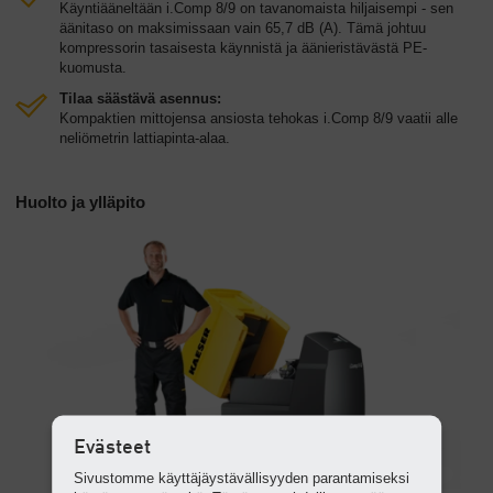
Käyntiääneltään i.Comp 8/9 on tavanomaista hiljaisempi - sen
äänitaso on maksimissaan vain 65,7 dB (A). Tämä johtuu
kompressorin tasaisesta käynnistä ja äänieristävästä PE-
kuomusta.
Tilaa säästävä asennus:
Kompaktien mittojensa ansiosta tehokas i.Comp 8/9 vaatii alle
neliömetrin lattiapinta-alaa.
Huolto ja ylläpito
Evästeet
Sivustomme käyttäjäystävällisyyden parantamiseksi