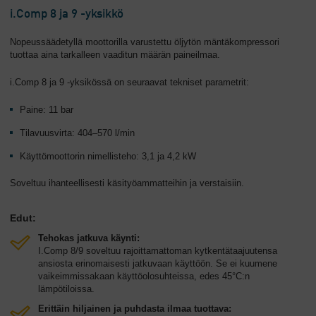
i.Comp 8 ja 9 -yksikkö
Nopeussäädetyllä moottorilla varustettu öljytön mäntäkompressori
tuottaa aina tarkalleen vaaditun määrän paineilmaa.
i.Comp 8 ja 9 -yksikössä on seuraavat tekniset parametrit:
Paine: 11 bar
Tilavuusvirta: 404–570 l/min
Käyttömoottorin nimellisteho: 3,1 ja 4,2 kW
Soveltuu ihanteellisesti käsityöammatteihin ja verstaisiin.
Edut:
Tehokas jatkuva käynti:
I.Comp 8/9 soveltuu rajoittamattoman kytkentätaajuutensa
ansiosta erinomaisesti jatkuvaan käyttöön. Se ei kuumene
vaikeimmissakaan käyttöolosuhteissa, edes 45°C:n
lämpötiloissa.
Erittäin hiljainen ja puhdasta ilmaa tuottava: