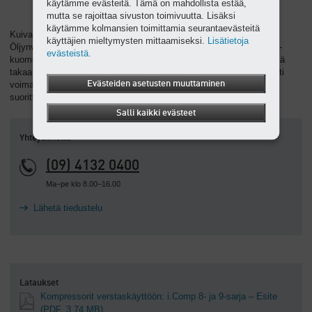
käytämme evästeitä. Tämä on mahdollista estää,
mutta se rajoittaa sivuston toimivuutta. Lisäksi
käytämme kolmansien toimittamia seurantaevästeitä
Kuivapuristava mäntäkompressori ei juurikaan vaadi huoltoa.
käyttäjien mieltymysten mittaamiseksi.
Lisätietoja
Öljynvaihtoa ei tarvita, ja suorakäyttö on huoltovapaa. Sintrattu PE-
evästeistä.
kuomu on rakennettu siten, että se on helppo avata ja sulkea. Tämä
takaa sen, että kaikkiin rakenneosiin on aina pääsy. Tämä kompakti
Evästeiden asetusten muuttaminen
voimapakkaus voidaan sijoittaa seinän viereen, koska huollon voi
suorittaa yhdeltä sivulta.
Salli kaikki evästeet
Yhteydenotto
(09) 4132 0400
Ma–pe klo 8.00–16.00
Lähetä tiedustelu
Lataukset
Kompressorit verstaskäyttöön: i.Comp 8- ja 9-sarja – Esite
(PDF, 3.74 MB)